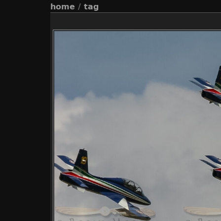
home
/
tag