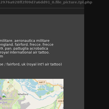
976a928ff2f09d7a6dd91_0.file_picture.tpl.php
militare
,
aeronautica militare
england
,
fairford
,
frecce
,
frecce
39
,
pan
,
pattuglia acrobatica
royal international air tattoo
,
om
pe
/
fairford, uk (royal int'l air tattoo)